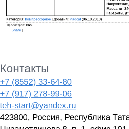
Напряжение, 
Масса, кг -24
Габариты, д*
Категория
:
Компрессорное
|
Добавил
:
Madcat
(06.10.2010)
Просмотров
:
1022
Share
|
Контакты
+7 (8552) 33-64-80
+7 (917) 278-99-06
teh-start@yandex.ru
423800, Россия, Республика Тата
Низаметдинова 8, п. 1, офис 101