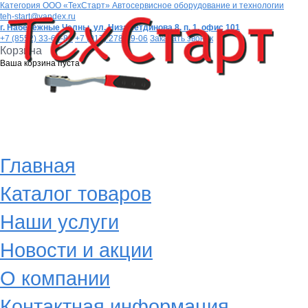
Категория
ООО «ТехСтарт» Автосервисное оборудование и технологии
teh-start@yandex.ru
г. Набережные Челны,
ул. Низаметдинова 8, п. 1, офис 101
+7 (8552) 33-64-80
+7 (917) 278-99-06
Заказать звонок
Корзина
Ваша корзина пуста
Главная
Каталог товаров
Наши услуги
Новости и акции
О компании
Контактная информация