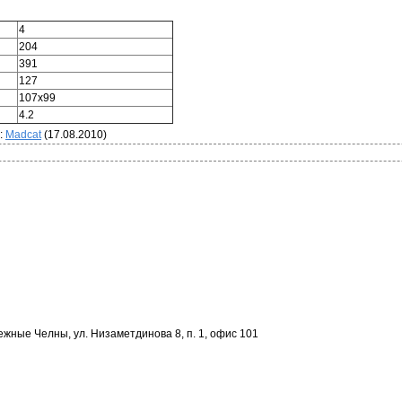
4
204
391
127
107х99
4.2
:
Madcat
(17.08.2010)
ежные Челны, ул. Низаметдинова 8, п. 1, офис 101