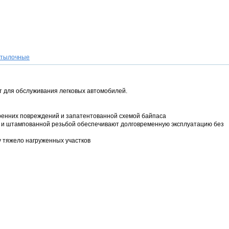
утылочные
т для обслуживания легковых автомобилей.
тренних повреждений и запатентованной схемой байпаса
 и штампованной резьбой обеспечивают долговременную эксплуатацию без
у тяжело нагруженных участков