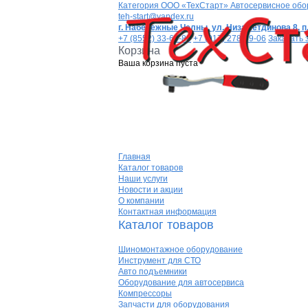
Категория
ООО «ТехСтарт» Автосервисное обо
teh-start@yandex.ru
г. Набережные Челны,
ул. Низаметдинова 8, п.
+7 (8552) 33-64-80
+7 (917) 278-99-06
Заказать 
Корзина
Ваша корзина пуста
Главная
Каталог товаров
Наши услуги
Новости и акции
О компании
Контактная информация
Каталог товаров
Шиномонтажное оборудование
Инструмент для СТО
Авто подъемники
Оборудование для автосервиса
Компрессоры
Запчасти для оборудования