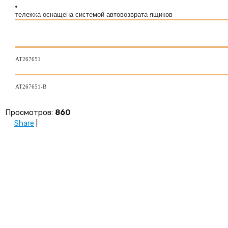
тележка оснащена системой автовозврата ящиков
АТ267651
АТ267651-B
Просмотров
:
860
Share
|