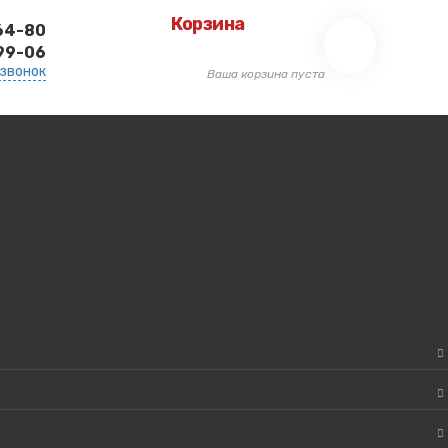
Корзина
-64-80
-99-06
 звонок
Ваша корзина пуста