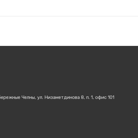
Цена:
длежностей 1/4" 17 предметов (пластиковый кейс)
ережные Челны, ул. Низаметдинова 8, п. 1, офис 101