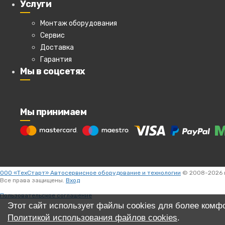
1/4" удлинитель 50мм
Услуги
отвертка с квадратом 1/4"
Монтаж оборудования
Просмотров
:
765
Share
|
Сервис
Доставка
Гарантия
Мы в соцсетях
Мы принимаем
ООО «ТехСтарт» Автосервисное оборудование и технологии
© 2008-2026 г
Все права защищены.
Вход
Пользовательское соглашение
Этот сайт использует файлы cookies для более комф
Политикой использования файлов cookies
.