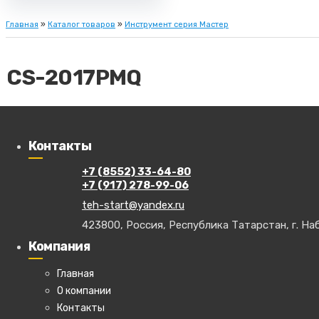
Главная
»
Каталог товаров
»
Инструмент серия Мастер
CS-2017PMQ
Набор торцевых головок и прина
Контакты
+7 (8552) 33-64-80
+7 (917) 278-99-06
teh-start@yandex.ru
423800, Россия, Республика Татарстан, г. Наб
Компания
1/4" головки торцевые: 4, 4.5, 5, 5.5, 6, 7, 8, 9, 10, 11, 12, 13мм
Главная
1/4" ключ трещоточный с быстрым сбросом
О компании
1/4" вороток Т-образный 125мм
Контакты
1/4" кардан шарнирный