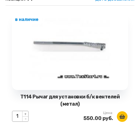
в наличие
Т114 Рычаг для установки б/к вентелей
(метал)
Цена:
+
550.00 руб.
-