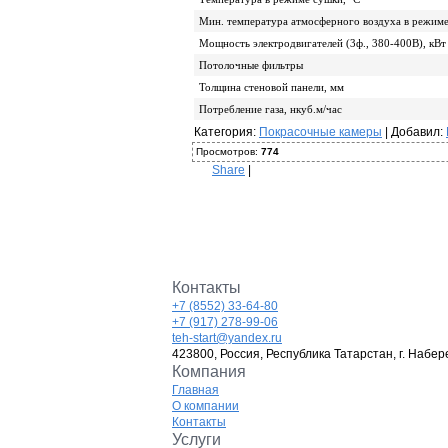
Мин. температура атмосферного воздуха в режиме
Мощность электродвигателей (3ф., 380-400В), кВт
Потолочные фильтры
Толщина стеновой панели, мм
Потребление газа, нкуб.м/час
Категория
:
Покрасочные камеры
|
Добавил
:
Просмотров
:
774
Share
|
Контакты
+7 (8552) 33-64-80
+7 (917) 278-99-06
teh-start@yandex.ru
423800, Россия, Республика Татарстан, г. Набер
Компания
Главная
О компании
Контакты
Услуги