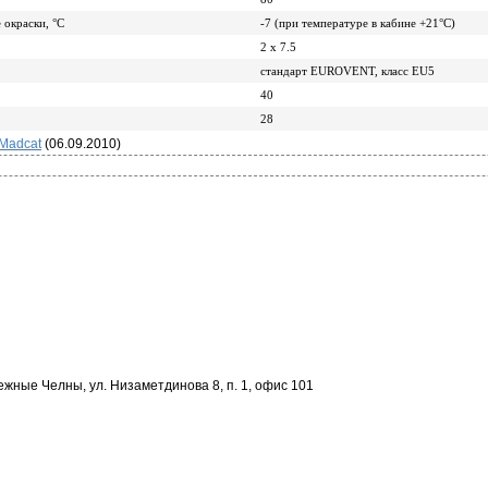
 окраски, °С
-7 (при температуре в кабине +21°С)
2 х 7.5
стандарт EUROVENT, класс EU5
40
28
Madcat
(06.09.2010)
ежные Челны, ул. Низаметдинова 8, п. 1, офис 101