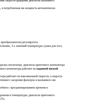
ения скорости вращения двигателя вытяжного
но, и потребляемая им мощность автоматически
 преобразователя) регулируется
тственно, 3-х значений температуры сушки для того,
елка отключена): двигатель приточного вентилятора
ного вентилятора работает на
заданной низкой
ора работает на максимальной скорости, а скорость
епенного засорения фильтров и вызванного им
обмен с программированием времени и
мени и температуры; двигатель приточного
 15%.