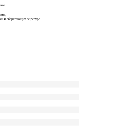
овое
 вид
ры и сберегающих ее ресурс