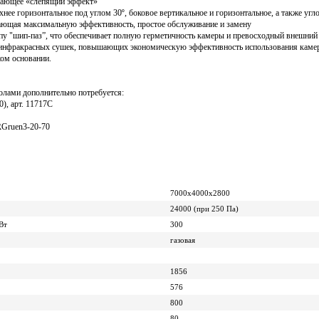
ючающее «слепящий эффект»
ее горизонтальное под углом 30º, боковое вертикальное и горизонтальное, а также угл
вающая максимальную эффективность, простое обслуживание и замену
ипу "шип-паз”, что обеспечивает полную герметичность камеры и превосходный внешний
х инфракрасных сушек, повышающих экономическую эффективность использования каме
ском основании.
олами дополнительно потребуется:
), арт. 11717С
MRGruen3-20-70
7000х4000х2800
24000 (при 250 Па)
Вт
300
газовая
1856
576
800
80