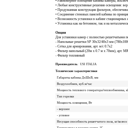
• Равномерное освещение кабины камеры, искл
• Любые конструктивные решения освещения: верхн
• Продуманная конструкция фильтров, обеспечи
• Соединение стеновых панелей кабины по принц
• Возможность установки в кабине стационарны
• Установка как на бетонном, так и на металличе
Опции
Для установки камер с полностью решетчатыми п
- Напольные решетки SP 30x32/40x3 мм (780х1000
- Сетка для армирования, арт. м/с 0.7x2
- Фильтр напольный (20м х 0.7 м х 70мм), арт. 
- Фильтр топливный
Производитель
:
USI ITALIA
Технические характеристики
Габариты кабины ДхШхВ, мм
Воздухообмен, куб.м/час
Мощность теплового генератора/теплообменика, к
Тип горелки
Мощность освещения, Вт
- верхнее
- угловое
Несущая способность решетчатого пола, кг/колесо
Температура в режиме сушки, °С