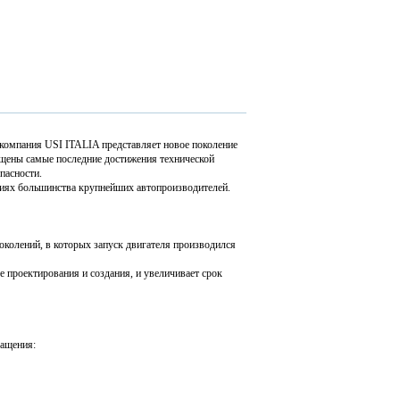
 компания USI ITALIA представляет новое поколение
ены самые последние достижения технической
опасности.
циях большинства крупнейших автопроизводителей.
околений, в которых запуск двигателя производился
е проектирования и создания, и увеличивает срок
ращения: