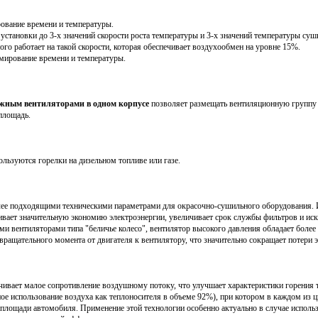
вание времени и температуры.
ановки до 3-х значений скорости роста температуры и 3-х значений температуры сушк
го работает на такой скорости, которая обеспечивает воздухообмен на уровне 15%.
рование времени и температуры.
жным вентиляторами в одном корпусе
позволяет размещать вентиляционную группу с
площадь.
ользуются горелки на дизельном топливе или газе.
ее подходящими техническими параметрами для окрасочно-сушильного оборудования. И
ивает значительную экономию электроэнергии, увеличивает срок службы фильтров и иск
ыми вентиляторами типа "беличье колесо", вентилятор высокого давления обладает бол
вращательного момента от двигателя к вентилятору, что значительно сокращает потери 
ечивает малое сопротивление воздушному потоку, что улучшает характеристики горени
ное использование воздуха как теплоносителя в объеме 92%), при котором в каждом и
 площади автомобиля. Применение этой технологии особенно актуально в случае исполь