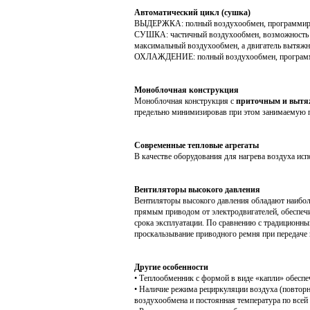
Автоматический цикл (сушка)
ВЫДЕРЖКА: полный воздухообмен, программиро
СУШКА: частичный воздухообмен, возможность уст
максимальный воздухообмен, а двигатель вытяжно
ОХЛАЖДЕНИЕ: полный воздухообмен, программи
Моноблочная конструкция
Моноблочная конструкция с
приточным и вытя
предельно минимизировав при этом занимаемую 
Современные тепловые агрегаты
В качестве оборудования для нагрева воздуха исп
Вентиляторы высокого давления
Вентиляторы высокого давления обладают наибол
прямым приводом от электродвигателей, обеспеч
срока эксплуатации. По сравнению с традиционн
проскальзывание приводного ремня при передаче 
Другие особенности
• Теплообменник с формой в виде «капли» обесп
• Наличие режима рециркуляции воздуха (повтор
воздухообмена и постоянная температура по всей