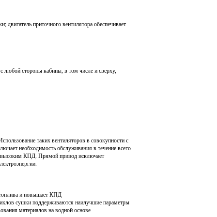
и; двигатель приточного вентилятора обеспечивает
 любой стороны кабины, в том числе и сверху,
спользование таких вентиляторов в совокупности с
лючает необходимость обслуживания в течение всего
ее высоким КПД. Прямой привод исключает
электроэнергии.
я топлива и повышает КПД
з циклов сушки поддерживаются наилучшие параметры
зования материалов на водной основе