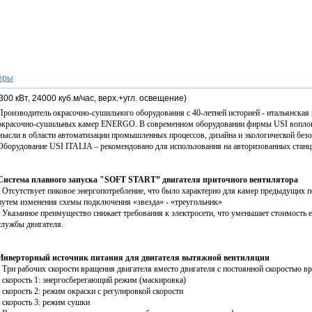
еры
 кВт, 24000 куб.м/час, верх.+угл. освещение)
Производитель окрасочно-сушильного оборудования с 40-летней историей - итальянская
окрасочно-сушильных камер ENERGO. В современном оборудовании фирмы USI воплощ
мысли в области автоматизации промышленных процессов, дизайна и экологической без
Оборудование USI ITALIA – рекомендовано для использования на авторизованных стан
Система плавного запуска "SOFT START” двигателя приточного вентилятора
• Отсутствует пиковое энергопотребление, что было характерно для камер предыдущих п
путем изменения схемы подключения «звезда» - «треугольник»
• Указанное преимущество снижает требования к электросети, что уменьшает стоимость е
службы двигателя.
Инверторный источник питания для двигателя вытяжной вентиляции
• Три рабочих скорости вращения двигателя вместо двигателя с постоянной скоростью в
- скорость 1: энергосберегающий режим (маскировка)
- скорость 2: режим окраски с регулировкой скорости
- скорость 3: режим сушки