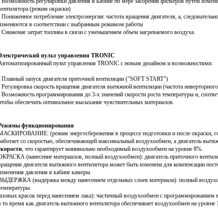
• Возможность регулировки давления в кабине по мере засорения фильтров путем измен
вентилятора (режим окраски)
• Пониженное потребление электроэнергии: частота вращения двигателя, а, следователь
изменяются в соответствии с выбранным режимом работы
• Снижение затрат топлива в связи с уменьшением объем нагреваемого воздуха.
Электрический пульт управления TRONIC
Автоматизированный пульт управления TRONIC с новым дизайном и возможностями:
• Плавный запуск двигателя приточной вентиляции ("SOFT START”)
• Регулировка скорость вращения двигателя вытяжной вентиляции (частота инверторного
• Возможность программирования до 3-х значений скорости роста температуры и, соотве
чтобы обеспечить оптимальное высыхание чувствительных материалов.
Режимы функционирования
МАСКИРОВАНИЕ: (режим энергосбережения в процессе подготовки и после окраски, гор
работает со скоростью, обеспечивающей максимальный воздухообмен, а двигатель вытяж
скорости
, что гарантирует минимально необходимый воздухообмен на уровне 8%.
ОКРАСКА (нанесение материалов, полный воздухообмен): двигатель приточного вентилят
вращения двигателя вытяжного вентилятора может быть изменена для компенсации пост
изменения давления в кабине камеры.
ВЫДЕРЖКА (выдержка между нанесением отдельных слоев материала): полный воздухо
температуры.
красок перед нанесением лака): частичный воздухообмен с программированием вре
 в то время как двигатель вытяжного вентилятора обеспечивает воздухообмен на уровне