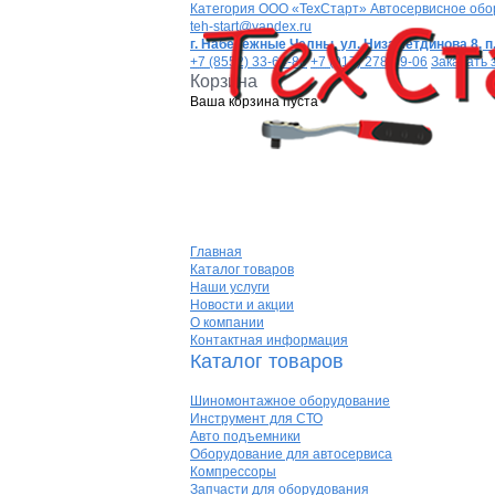
Категория
ООО «ТехСтарт» Автосервисное обо
teh-start@yandex.ru
г. Набережные Челны,
ул. Низаметдинова 8, п.
+7 (8552) 33-64-80
+7 (917) 278-99-06
Заказать 
Корзина
Ваша корзина пуста
Главная
Каталог товаров
Наши услуги
Новости и акции
О компании
Контактная информация
Каталог товаров
Шиномонтажное оборудование
Инструмент для СТО
Авто подъемники
Оборудование для автосервиса
Компрессоры
Запчасти для оборудования