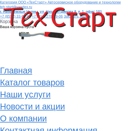
Категория
ООО «ТехСтарт» Автосервисное оборудование и технологии
teh-start@yandex.ru
г. Набережные Челны,
ул. Низаметдинова 8, п. 1, офис 101
+7 (8552) 33-64-80
+7 (917) 278-99-06
Заказать звонок
Корзина
Ваша корзина пуста
Главная
Каталог товаров
Наши услуги
Новости и акции
О компании
Контактная информация