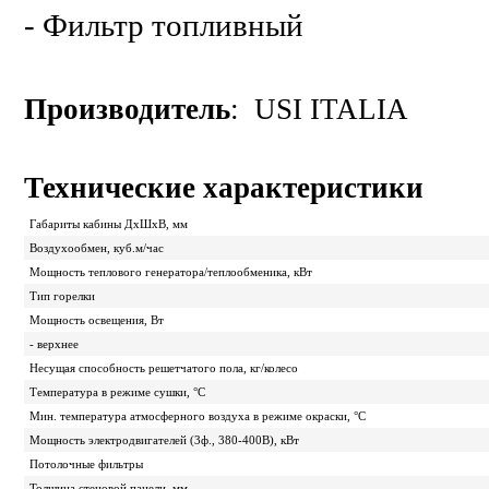
- Фильтр топливный
Производитель
:
USI ITALIA
Технические характеристики
Габариты кабины ДхШхВ, мм
Воздухообмен, куб.м/час
Мощность теплового генератора/теплообменика, кВт
Тип горелки
Мощность освещения, Вт
- верхнее
Несущая способность решетчатого пола, кг/колесо
Температура в режиме сушки, °С
Мин. температура атмосферного воздуха в режиме окраски, °С
Мощность электродвигателей (3ф., 380-400В), кВт
Потолочные фильтры
Толщина стеновой панели, мм