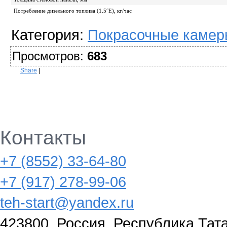
Потребление дизельного топлива (1.5°E), кг/час
Категория
:
Покрасочные камер
Просмотров
:
683
Share
|
Контакты
+7 (8552) 33-64-80
+7 (917) 278-99-06
teh-start@yandex.ru
423800, Россия, Республика Тата