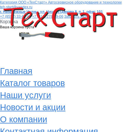
Категория
ООО «ТехСтарт» Автосервисное оборудование и технологии
teh-start@yandex.ru
г. Набережные Челны,
ул. Низаметдинова 8, п. 1, офис 101
+7 (8552) 33-64-80
+7 (917) 278-99-06
Заказать звонок
Корзина
Ваша корзина пуста
Главная
Каталог товаров
Наши услуги
Новости и акции
О компании
Контактная информация