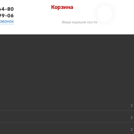
Корзина
-64-80
-99-06
 звонок
Ваша корзина пуста