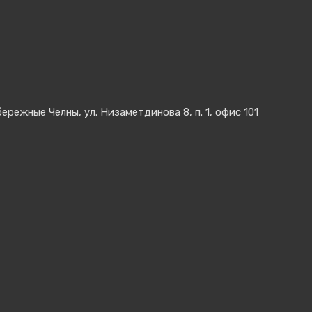
ящика-7 ящиков) (Арт. ВД-4/7
ережные Челны, ул. Низаметдинова 8, п. 1, офис 101
Цена:
2
выдвижных ящика.
 тумбами.
ми замками.