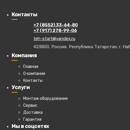
Главная
»
Каталог товаров
»
Производственная мебель
»
Верстаки
Контакты
+7 (8552) 33-64-80
Верстак с двумя тумбами (4 
+7 (917) 278-99-06
teh-start@yandex.ru
423800, Россия, Республика Татарстан, г. Наб
Размеры: 1900х700х840(h).
Компания
Две тумбы. Одна тумба - четыре 
Главная
Вторая - семь выдвижных ящиков.
О компании
Одна металлическая полка между
Контакты
Услуги
Обе тумбы оснащены центральны
Монтаж оборудования
Просмотров
:
727
Share
|
Сервис
Доставка
Гарантия
Мы в соцсетях