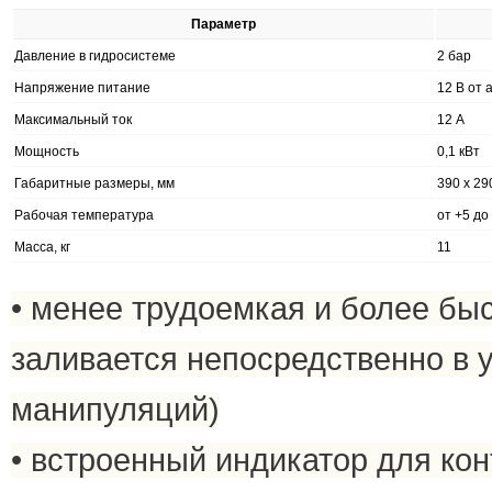
Параметр
Давление в гидросистеме
2 бар
Напряжение питание
12 В от 
Максимальный ток
12 А
Мощность
0,1 кВт
Габаритные размеры, мм
390 х 29
Рабочая температура
от +5 до
Масса, кг
11
• менее трудоемкая и более быс
заливается непосредственно в 
манипуляций)
• встроенный индикатор для ко