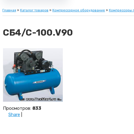
Главная
»
Каталог товаров
»
Компрессорное оборудование
»
Компрессоры 
СБ4/С-100.V90
Просмотров
:
833
Share
|