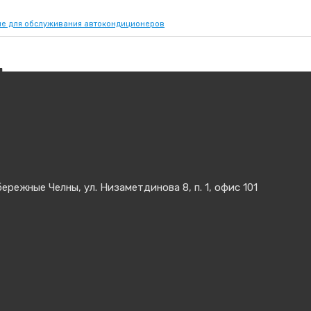
е для обслуживания автокондиционеров
4
Код товара:
Tester134
Производитель:
TopAuto-SPIN 
Цена:
76500 руб.
электронный.
ережные Челны, ул. Низаметдинова 8, п. 1, офис 101