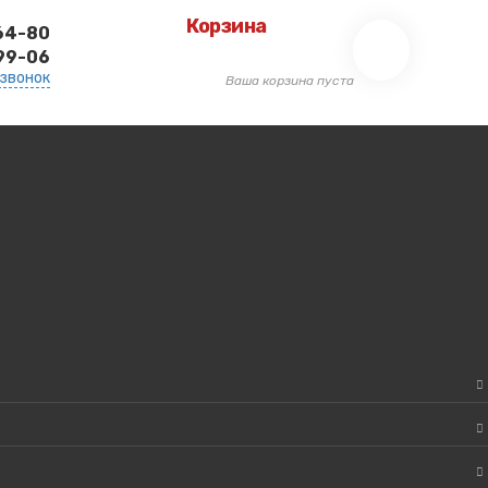
Корзина
-64-80
-99-06
 звонок
Ваша корзина пуста